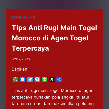
TOGEL ONLINE
Tips Anti Rugi Main Togel
Morocco di Agen Togel
Terpercaya
02/12/2026
Bagikan
WhatsApp
Messenger
Telegram
Skype
Line
X
Share
Tips anti rugi main Togel Morocco di agen
terpercaya gunakan pola angka jitu atur
taruhan cerdas dan maksimalkan peluang