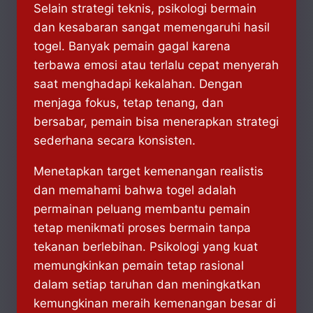
Selain strategi teknis, psikologi bermain
dan kesabaran sangat memengaruhi hasil
togel. Banyak pemain gagal karena
terbawa emosi atau terlalu cepat menyerah
saat menghadapi kekalahan. Dengan
menjaga fokus, tetap tenang, dan
bersabar, pemain bisa menerapkan strategi
sederhana secara konsisten.
Menetapkan target kemenangan realistis
dan memahami bahwa togel adalah
permainan peluang membantu pemain
tetap menikmati proses bermain tanpa
tekanan berlebihan. Psikologi yang kuat
memungkinkan pemain tetap rasional
dalam setiap taruhan dan meningkatkan
kemungkinan meraih kemenangan besar di