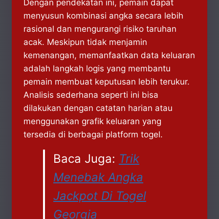
Dengan pendekatan ini, pemain dapat
menyusun kombinasi angka secara lebih
rasional dan mengurangi risiko taruhan
acak. Meskipun tidak menjamin
kemenangan, memanfaatkan data keluaran
adalah langkah logis yang membantu
pemain membuat keputusan lebih terukur.
Analisis sederhana seperti ini bisa
dilakukan dengan catatan harian atau
menggunakan grafik keluaran yang
tersedia di berbagai platform togel.
Baca Juga:
Trik
Menebak Angka
Jackpot Di Togel
Georgia