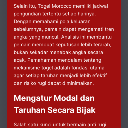
Selain itu, Togel Morocco memiliki jadwal
pengundian tertentu setiap harinya.
Dengan memahami pola keluaran
sebelumnya, pemain dapat mengamati tren
angka yang muncul. Analisis ini membantu
pemain membuat keputusan lebih terarah,
bukan sekadar menebak angka secara
acak. Pemahaman mendalam tentang
mekanisme togel adalah fondasi utama
agar setiap taruhan menjadi lebih efektif
dan risiko rugi dapat diminimalkan.
Mengatur Modal dan
Taruhan Secara Bijak
Salah satu kunci untuk bermain anti rugi