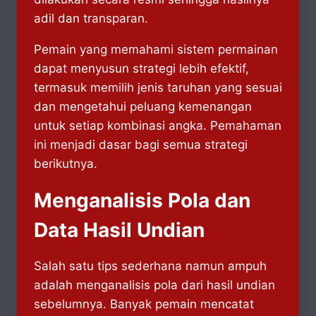
adil dan transparan.
Pemain yang memahami sistem permainan
dapat menyusun strategi lebih efektif,
termasuk memilih jenis taruhan yang sesuai
dan mengetahui peluang kemenangan
untuk setiap kombinasi angka. Pemahaman
ini menjadi dasar bagi semua strategi
berikutnya.
Menganalisis Pola dan
Data Hasil Undian
Salah satu tips sederhana namun ampuh
adalah menganalisis pola dari hasil undian
sebelumnya. Banyak pemain mencatat