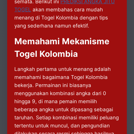
semata. Berikut ini
PREDIKSI ANGKA JITU
TOGEL
akan membahas cara mudah
menang di Togel Kolombia dengan tips
yang sederhana namun efektif.
Memahami Mekanisme
Togel Kolombia
Langkah pertama untuk menang adalah
memahami bagaimana Togel Kolombia
bekerja. Permainan ini biasanya
menggunakan kombinasi angka dari 0
hingga 9, di mana pemain memilih
beberapa angka untuk dipasang sebagai
taruhan. Setiap kombinasi memiliki peluang
tertentu untuk muncul, dan pengundian
dilakukan secara resmi sehingga hasilnya