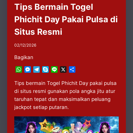
Tips Bermain Togel
Phichit Day Pakai Pulsa di
Situs Resmi
02/12/2026
Bagikan
WhatsApp
Messenger
Telegram
Skype
Line
X
Share
Tips bermain Togel Phichit Day pakai pulsa
di situs resmi gunakan pola angka jitu atur
taruhan tepat dan maksimalkan peluang
jackpot setiap putaran.