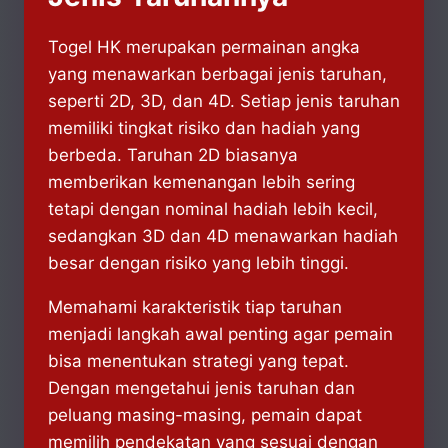
Togel HK merupakan permainan angka
yang menawarkan berbagai jenis taruhan,
seperti 2D, 3D, dan 4D. Setiap jenis taruhan
memiliki tingkat risiko dan hadiah yang
berbeda. Taruhan 2D biasanya
memberikan kemenangan lebih sering
tetapi dengan nominal hadiah lebih kecil,
sedangkan 3D dan 4D menawarkan hadiah
besar dengan risiko yang lebih tinggi.
Memahami karakteristik tiap taruhan
menjadi langkah awal penting agar pemain
bisa menentukan strategi yang tepat.
Dengan mengetahui jenis taruhan dan
peluang masing-masing, pemain dapat
memilih pendekatan yang sesuai dengan