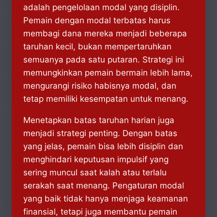
adalah pengelolaan modal yang disiplin.
Pemain dengan modal terbatas harus
membagi dana mereka menjadi beberapa
taruhan kecil, bukan mempertaruhkan
semuanya pada satu putaran. Strategi ini
memungkinkan pemain bermain lebih lama,
mengurangi risiko habisnya modal, dan
tetap memiliki kesempatan untuk menang.
Menetapkan batas taruhan harian juga
menjadi strategi penting. Dengan batas
yang jelas, pemain bisa lebih disiplin dan
menghindari keputusan impulsif yang
sering muncul saat kalah atau terlalu
serakah saat menang. Pengaturan modal
yang baik tidak hanya menjaga keamanan
finansial, tetapi juga membantu pemain