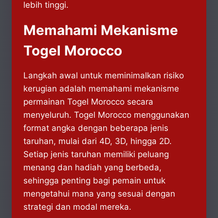
lebih tinggi.
Memahami Mekanisme
Togel Morocco
Langkah awal untuk meminimalkan risiko
kerugian adalah memahami mekanisme
permainan Togel Morocco secara
menyeluruh. Togel Morocco menggunakan
format angka dengan beberapa jenis
taruhan, mulai dari 4D, 3D, hingga 2D.
Setiap jenis taruhan memiliki peluang
menang dan hadiah yang berbeda,
sehingga penting bagi pemain untuk
mengetahui mana yang sesuai dengan
strategi dan modal mereka.