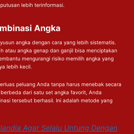
tusan lebih terinformasi.
ombinasi Angka
usun angka dengan cara yang lebih sistematis.
h atau angka genap dan ganjil bisa menciptakan
membantu mengurangi risiko memilih angka yang
 lebih kecil.
mperluas peluang Anda tanpa harus menebak secara
erbeda dari satu set angka favorit, Anda
asi tersebut berhasil. Ini adalah metode yang
slandia Agar Selalu Untung Dengan