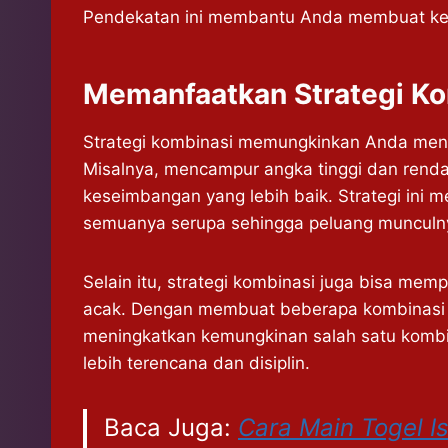
Pendekatan ini membantu Anda membuat kepu
Memanfaatkan Strategi K
Strategi kombinasi memungkinkan Anda meny
Misalnya, mencampur angka tinggi dan renda
keseimbangan yang lebih baik. Strategi ini 
semuanya serupa sehingga peluang munculnya
Selain itu, strategi kombinasi juga bisa me
acak. Dengan membuat beberapa kombinasi b
meningkatkan kemungkinan salah satu kombin
lebih terencana dan disiplin.
Baca Juga:
Cara Main Togel I