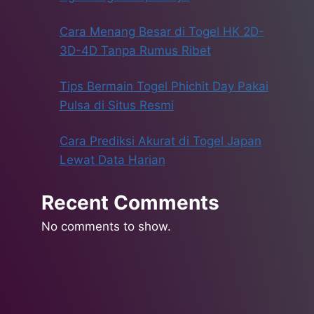
Cara Menang Besar di Togel HK 2D-
3D-4D Tanpa Rumus Ribet
Tips Bermain Togel Phichit Day Pakai
Pulsa di Situs Resmi
Cara Prediksi Akurat di Togel Japan
Lewat Data Harian
Recent Comments
No comments to show.