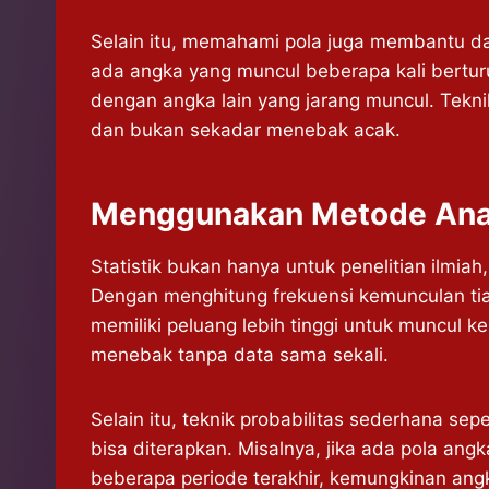
Selain itu, memahami pola juga membantu dal
ada angka yang muncul beberapa kali bertu
dengan angka lain yang jarang muncul. Teknik
dan bukan sekadar menebak acak.
Menggunakan Metode Anali
Statistik bukan hanya untuk penelitian ilmiah
Dengan menghitung frekuensi kemunculan ti
memiliki peluang lebih tinggi untuk muncul k
menebak tanpa data sama sekali.
Selain itu, teknik probabilitas sederhana s
bisa diterapkan. Misalnya, jika ada pola ang
beberapa periode terakhir, kemungkinan angka