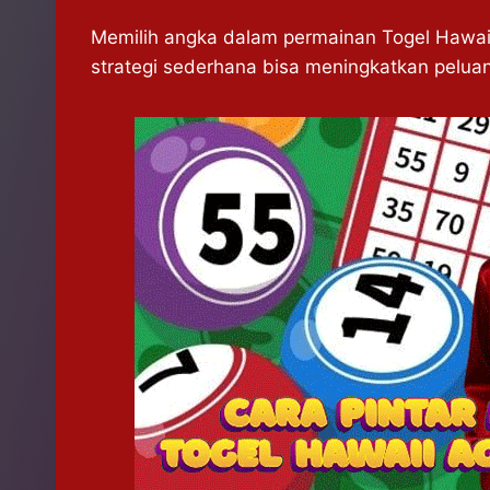
h
e
e
k
i
h
a
s
l
y
n
a
Memilih angka dalam permainan Togel Hawaii
t
s
e
p
e
r
strategi sederhana bisa meningkatkan pelu
s
e
g
e
e
A
n
r
p
g
a
p
e
m
r