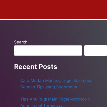
Search
Search
Recent Posts
Cara Mudah Menang Togel Kolombia
Dengan Tips yang Sederhana
Tips Anti Rugi Main Togel Morocco di
Agen Togel Terpercaya