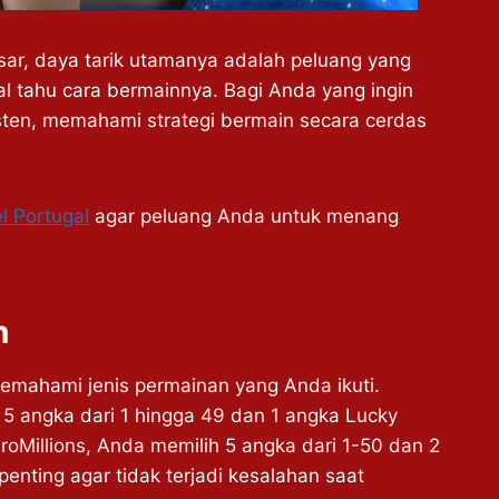
sar, daya tarik utamanya adalah peluang yang
l tahu cara bermainnya. Bagi Anda yang ingin
ten, memahami strategi bermain secara cerdas
l Portugal
agar peluang Anda untuk menang
n
mahami jenis permainan yang Anda ikuti.
 5 angka dari 1 hingga 49 dan 1 angka Lucky
oMillions, Anda memilih 5 angka dari 1-50 dan 2
penting agar tidak terjadi kesalahan saat