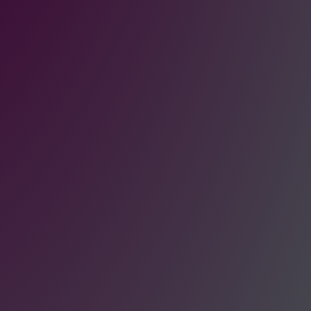
Perbedaan Pemain Togel
Portugal Profesional dan
Pemula
07/13/2025