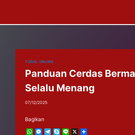
Skip
to
content
TOGEL ONLINE
Panduan Cerdas Bermai
Selalu Menang
07/12/2025
Bagikan
W
M
T
S
L
X
S