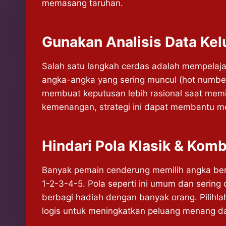
memasang taruhan.
Gunakan Analisis Data Kel
Salah satu langkah cerdas adalah mempelaja
angka-angka yang sering muncul (hot number
membuat keputusan lebih rasional saat memi
kemenangan, strategi ini dapat membantu me
Hindari Pola Klasik & Ko
Banyak pemain cenderung memilih angka berd
1-2-3-4-5. Pola seperti ini umum dan sering
berbagi hadiah dengan banyak orang. Pilihl
logis untuk meningkatkan peluang menang d