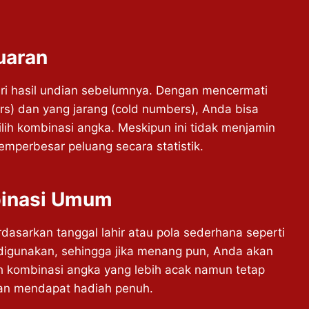
uaran
ri hasil undian sebelumnya. Dengan mencermati
s) dan yang jarang (cold numbers), Anda bisa
lih kombinasi angka. Meskipun ini tidak menjamin
mperbesar peluang secara statistik.
mbinasi Umum
asarkan tanggal lahir atau pola sederhana seperti
 digunakan, sehingga jika menang pun, Anda akan
ah kombinasi angka yang lebih acak namun tetap
an mendapat hadiah penuh.