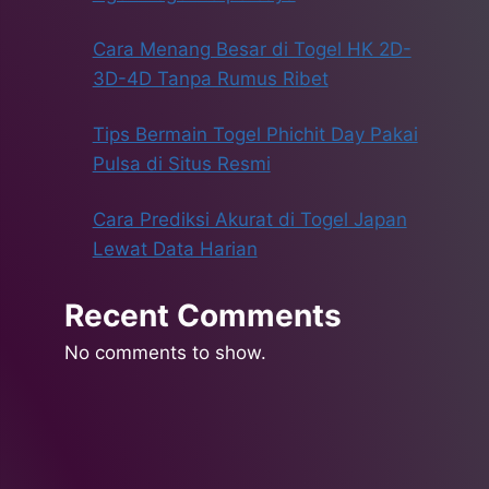
Cara Menang Besar di Togel HK 2D-
3D-4D Tanpa Rumus Ribet
Tips Bermain Togel Phichit Day Pakai
Pulsa di Situs Resmi
Cara Prediksi Akurat di Togel Japan
Lewat Data Harian
Recent Comments
No comments to show.