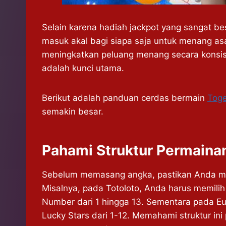
Selain karena hadiah jackpot yang sangat be
masuk akal bagi siapa saja untuk menang asa
meningkatkan peluang menang secara konsis
adalah kunci utama.
Berikut adalah panduan cerdas bermain
Toge
semakin besar.
Pahami Struktur Permaina
Sebelum memasang angka, pastikan Anda me
Misalnya, pada Totoloto, Anda harus memilih
Number dari 1 hingga 13. Sementara pada Eur
Lucky Stars dari 1-12. Memahami struktur ini 