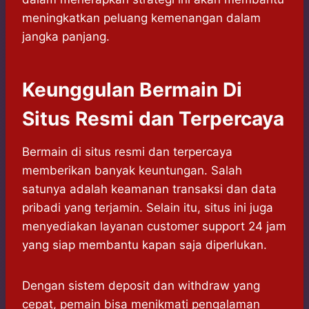
meningkatkan peluang kemenangan dalam
jangka panjang.
Keunggulan Bermain Di
Situs Resmi dan Terpercaya
Bermain di situs resmi dan terpercaya
memberikan banyak keuntungan. Salah
satunya adalah keamanan transaksi dan data
pribadi yang terjamin. Selain itu, situs ini juga
menyediakan layanan customer support 24 jam
yang siap membantu kapan saja diperlukan.
Dengan sistem deposit dan withdraw yang
cepat, pemain bisa menikmati pengalaman