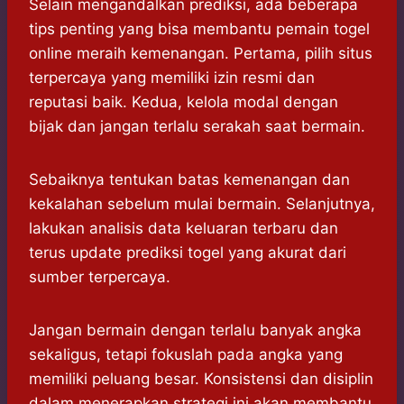
Selain mengandalkan prediksi, ada beberapa
tips penting yang bisa membantu pemain togel
online meraih kemenangan. Pertama, pilih situs
terpercaya yang memiliki izin resmi dan
reputasi baik. Kedua, kelola modal dengan
bijak dan jangan terlalu serakah saat bermain.
Sebaiknya tentukan batas kemenangan dan
kekalahan sebelum mulai bermain. Selanjutnya,
lakukan analisis data keluaran terbaru dan
terus update prediksi togel yang akurat dari
sumber terpercaya.
Jangan bermain dengan terlalu banyak angka
sekaligus, tetapi fokuslah pada angka yang
memiliki peluang besar. Konsistensi dan disiplin
dalam menerapkan strategi ini akan membantu