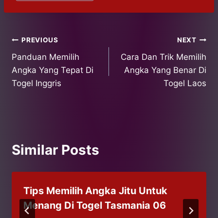
Post
PREVIOUS
NEXT
Panduan Memilih
Cara Dan Trik Memilih
navigation
Angka Yang Tepat Di
Angka Yang Benar Di
Togel Inggris
Togel Laos
Similar Posts
Tips Memilih Angka Jitu Untuk
Menang Di Togel Tasmania 06