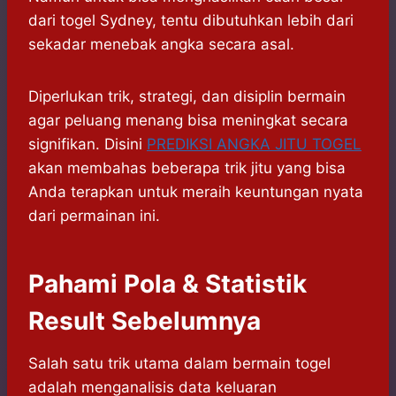
dari togel Sydney, tentu dibutuhkan lebih dari
sekadar menebak angka secara asal.
Diperlukan trik, strategi, dan disiplin bermain
agar peluang menang bisa meningkat secara
signifikan. Disini
PREDIKSI ANGKA JITU TOGEL
akan membahas beberapa trik jitu yang bisa
Anda terapkan untuk meraih keuntungan nyata
dari permainan ini.
Pahami Pola & Statistik
Result Sebelumnya
Salah satu trik utama dalam bermain togel
adalah menganalisis data keluaran