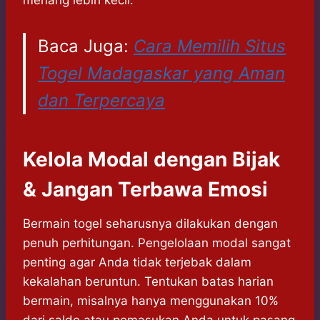
menang lebih kecil.
Baca Juga:
Cara Memilih Situs
Togel Madagaskar yang Aman
dan Terpercaya
Kelola Modal dengan Bijak
& Jangan Terbawa Emosi
Bermain togel seharusnya dilakukan dengan
penuh perhitungan. Pengelolaan modal sangat
penting agar Anda tidak terjebak dalam
kekalahan beruntun. Tentukan batas harian
bermain, misalnya hanya menggunakan 10%