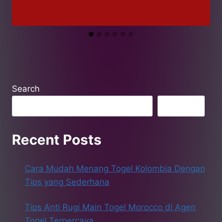
Search
Search
Recent Posts
Cara Mudah Menang Togel Kolombia Dengan
Tips yang Sederhana
Tips Anti Rugi Main Togel Morocco di Agen
Togel Terpercaya