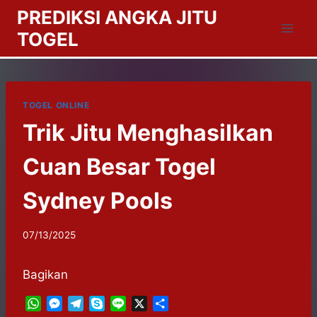
Skip
PREDIKSI ANGKA JITU
to
TOGEL
content
TOGEL ONLINE
Trik Jitu Menghasilkan
Cuan Besar Togel
Sydney Pools
07/13/2025
Bagikan
W
M
T
S
L
X
S