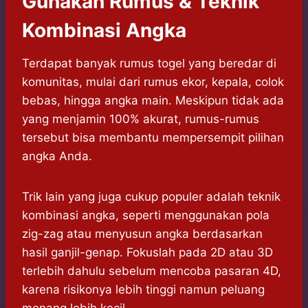
Gunakan Rumus & Teknik
Kombinasi Angka
Terdapat banyak rumus togel yang beredar di
komunitas, mulai dari rumus ekor, kepala, colok
bebas, hingga angka main. Meskipun tidak ada
yang menjamin 100% akurat, rumus-rumus
tersebut bisa membantu mempersempit pilihan
angka Anda.
Trik lain yang juga cukup populer adalah teknik
kombinasi angka, seperti menggunakan pola
zig-zag atau menyusun angka berdasarkan
hasil ganjil-genap. Fokuslah pada 2D atau 3D
terlebih dahulu sebelum mencoba pasaran 4D,
karena risikonya lebih tinggi namun peluang