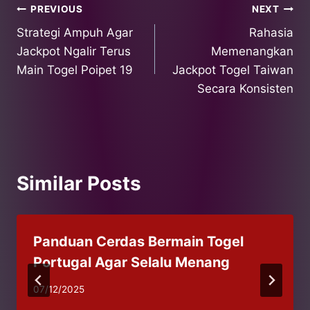
Post
PREVIOUS
NEXT
Strategi Ampuh Agar
Rahasia
navigation
Jackpot Ngalir Terus
Memenangkan
Main Togel Poipet 19
Jackpot Togel Taiwan
Secara Konsisten
Similar Posts
Panduan Cerdas Bermain Togel
Portugal Agar Selalu Menang
07/12/2025