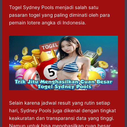
h
e
e
k
i
h
a
s
l
y
n
a
Togel Sydney Pools menjadi salah satu
t
s
e
p
e
r
pasaran togel yang paling diminati oleh para
s
e
g
e
e
pemain lotere angka di Indonesia.
A
n
r
p
g
a
p
e
m
r
Selain karena jadwal result yang rutin setiap
hari, Sydney Pools juga dikenal dengan tingkat
keakuratan dan transparansi data yang tinggi.
Namun untuk bisa menghasilkan cuan besar