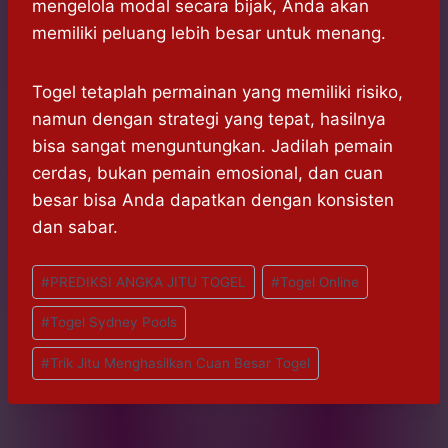
mengelola modal secara bijak, Anda akan
memiliki peluang lebih besar untuk menang.
Togel tetaplah permainan yang memiliki risiko,
namun dengan strategi yang tepat, hasilnya
bisa sangat menguntungkan. Jadilah pemain
cerdas, bukan pemain emosional, dan cuan
besar bisa Anda dapatkan dengan konsisten
dan sabar.
Post
#
PREDIKSI ANGKA JITU TOGEL
#
Togel Online
Tags:
#
Togel Sydney Pools
#
Trik Jitu Menghasilkan Cuan Besar Togel