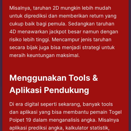
Misalnya, taruhan 2D mungkin lebih mudah
untuk diprediksi dan memberikan return yang
cukup baik bagi pemula. Sedangkan taruhan
4D menawarkan jackpot besar namun dengan
risiko lebih tinggi. Mencampur jenis taruhan
secara bijak juga bisa menjadi strategi untuk
meraih keuntungan maksimal.
Menggunakan Tools &
Aplikasi Pendukung
Di era digital seperti sekarang, banyak tools
dan aplikasi yang bisa membantu pemain Togel
Poipet 19 dalam menganalisis angka. Misalnya
aplikasi prediksi angka, kalkulator statistik,