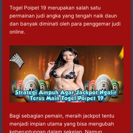
h
e
e
k
i
h
a
s
l
y
n
a
Togel Poipet 19 merupakan salah satu
t
s
e
p
e
r
permainan judi angka yang tengah naik daun
s
e
g
e
e
dan banyak diminati oleh para penggemar judi
A
n
r
online.
p
g
a
p
e
m
r
Bagi sebagian pemain, meraih jackpot tentu
menjadi impian utama yang bisa mengubah
keberuntungan dalam sekejap. Namun,