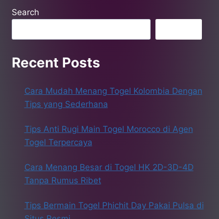
Search
Search
Recent Posts
Cara Mudah Menang Togel Kolombia Dengan
Tips yang Sederhana
Tips Anti Rugi Main Togel Morocco di Agen
Togel Terpercaya
Cara Menang Besar di Togel HK 2D-3D-4D
Tanpa Rumus Ribet
Tips Bermain Togel Phichit Day Pakai Pulsa di
Situs Resmi