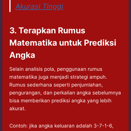
Akurasi Tinggi
3. Terapkan Rumus
Matematika untuk Prediksi
Angka
Selain analisis pola, penggunaan rumus
matematika juga menjadi strategi ampuh.
Rumus sederhana seperti penjumlahan,
pengurangan, dan perkalian angka sebelumnya
bisa memberikan prediksi angka yang lebih
akurat.
Contoh: jika angka keluaran adalah 3-7-1-6,