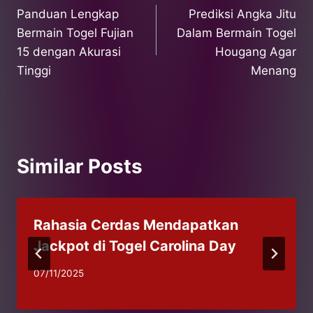
Panduan Lengkap
Prediksi Angka Jitu
navigation
Bermain Togel Fujian
Dalam Bermain Togel
15 dengan Akurasi
Hougang Agar
Tinggi
Menang
Similar Posts
Rahasia Cerdas Mendapatkan
Jackpot di Togel Carolina Day
07/11/2025