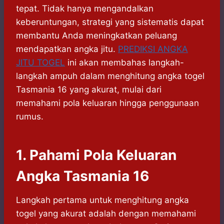
tepat. Tidak hanya mengandalkan
keberuntungan, strategi yang sistematis dapat
membantu Anda meningkatkan peluang
mendapatkan angka jitu.
PREDIKSI ANGKA
JITU TOGEL
ini akan membahas langkah-
langkah ampuh dalam menghitung angka togel
Tasmania 16 yang akurat, mulai dari
memahami pola keluaran hingga penggunaan
rumus.
1. Pahami Pola Keluaran
Angka Tasmania 16
Langkah pertama untuk menghitung angka
togel yang akurat adalah dengan memahami