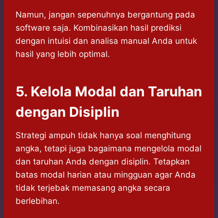
Namun, jangan sepenuhnya bergantung pada
software saja. Kombinasikan hasil prediksi
dengan intuisi dan analisa manual Anda untuk
hasil yang lebih optimal.
5. Kelola Modal dan Taruhan
dengan Disiplin
Strategi ampuh tidak hanya soal menghitung
angka, tetapi juga bagaimana mengelola modal
dan taruhan Anda dengan disiplin. Tetapkan
batas modal harian atau mingguan agar Anda
tidak terjebak memasang angka secara
berlebihan.