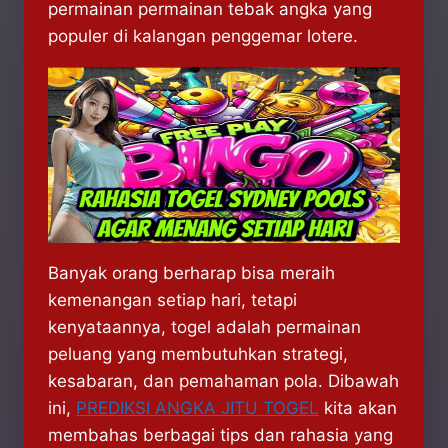
permainan permainan tebak angka yang
populer di kalangan penggemar lotere.
Banyak orang berharap bisa meraih
kemenangan setiap hari, tetapi
kenyataannya, togel adalah permainan
peluang yang membutuhkan strategi,
kesabaran, dan pemahaman pola. Dibawah
ini,
PREDIKSI ANGKA JITU TOGEL
kita akan
membahas berbagai tips dan rahasia yang