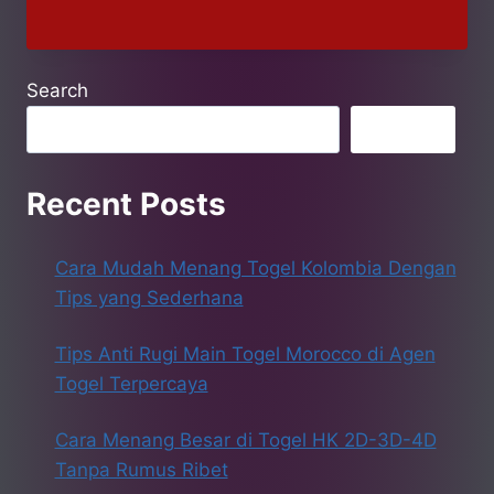
Search
Search
Recent Posts
Cara Mudah Menang Togel Kolombia Dengan
Tips yang Sederhana
Tips Anti Rugi Main Togel Morocco di Agen
Togel Terpercaya
Cara Menang Besar di Togel HK 2D-3D-4D
Tanpa Rumus Ribet