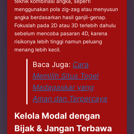
teknik kombinasi angka, seperti
menggunakan pola zig-zag atau menyusun
angka berdasarkan hasil ganjil-genap.
Fokuslah pada 2D atau 3D terlebih dahulu
sebelum mencoba pasaran 4D, karena
risikonya lebih tinggi namun peluang
menang lebih kecil.
Baca Juga:
Cara
Memilih Situs Togel
Madagaskar yang
Aman dan Terpercaya
Kelola Modal dengan
Bijak & Jangan Terbawa