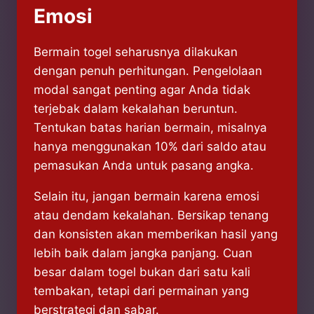
Emosi
Bermain togel seharusnya dilakukan
dengan penuh perhitungan. Pengelolaan
modal sangat penting agar Anda tidak
terjebak dalam kekalahan beruntun.
Tentukan batas harian bermain, misalnya
hanya menggunakan 10% dari saldo atau
pemasukan Anda untuk pasang angka.
Selain itu, jangan bermain karena emosi
atau dendam kekalahan. Bersikap tenang
dan konsisten akan memberikan hasil yang
lebih baik dalam jangka panjang. Cuan
besar dalam togel bukan dari satu kali
tembakan, tetapi dari permainan yang
berstrategi dan sabar.