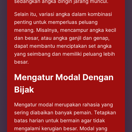
sedangkan angka dingin jarang muncul.
Selain itu, variasi angka dalam kombinasi
penting untuk memperluas peluang
menang. Misalnya, mencampur angka kecil
dan besar, atau angka ganjil dan genap,
dapat membantu menciptakan set angka
yang seimbang dan memiliki peluang lebih
besar.
Mengatur Modal Dengan
Bijak
Mengatur modal merupakan rahasia yang
sering diabaikan banyak pemain. Tetapkan
batas harian untuk bermain agar tidak
mengalami kerugian besar. Modal yang