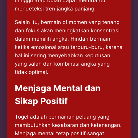
minggu atau bulan dapat membantu
mendeteksi tren jangka panjang.
Selain itu, bermain di momen yang tenang
dan fokus akan meningkatkan konsentrasi
dalam memilih angka. Hindari bermain
ketika emosional atau terburu-buru, karena
hal ini sering menyebabkan keputusan
yang salah dan kombinasi angka yang
tidak optimal.
Menjaga Mental dan
Sikap Positif
Togel adalah permainan peluang yang
membutuhkan kesabaran dan ketenangan.
Menjaga mental tetap positif sangat