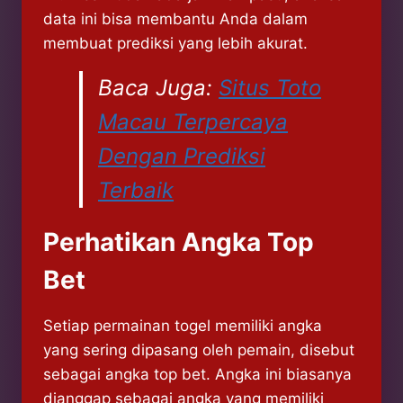
data ini bisa membantu Anda dalam
membuat prediksi yang lebih akurat.
Baca Juga:
Situs Toto
Macau Terpercaya
Dengan Prediksi
Terbaik
Perhatikan Angka Top
Bet
Setiap permainan togel memiliki angka
yang sering dipasang oleh pemain, disebut
sebagai angka top bet. Angka ini biasanya
dianggap sebagai angka yang memiliki