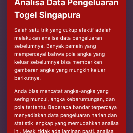
Analisa Data Pengeluaran
Togel Singapura
Salah satu trik yang cukup efektif adalah
melakukan analisa data pengeluaran
sebelumnya. Banyak pemain yang
mempercayai bahwa pola angka yang
keluar sebelumnya bisa memberikan
gambaran angka yang mungkin keluar
berikutnya.
Anda bisa mencatat angka-angka yang
sering muncul, angka keberuntungan, dan
pola tertentu. Beberapa bandar terpercaya
menyediakan data pengeluaran harian dan
statistik lengkap yang memudahkan analisa
ini. Meski tidak ada jaminan pasti, analisa