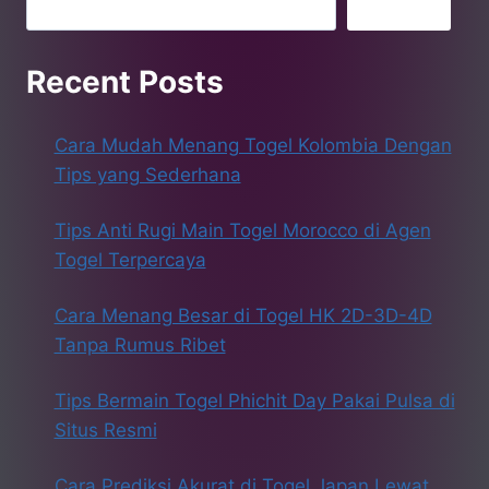
Search
Recent Posts
Cara Mudah Menang Togel Kolombia Dengan
Tips yang Sederhana
Tips Anti Rugi Main Togel Morocco di Agen
Togel Terpercaya
Cara Menang Besar di Togel HK 2D-3D-4D
Tanpa Rumus Ribet
Tips Bermain Togel Phichit Day Pakai Pulsa di
Situs Resmi
Cara Prediksi Akurat di Togel Japan Lewat