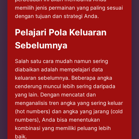
memilih jenis permainan yang paling sesuai
dengan tujuan dan strategi Anda.
Pelajari Pola Keluaran
Sebelumnya
Salah satu cara mudah namun sering
diabaikan adalah mempelajari data
keluaran sebelumnya. Beberapa angka
cenderung muncul lebih sering daripada
yang lain. Dengan mencatat dan
menganalisis tren angka yang sering keluar
(hot numbers) dan angka yang jarang (cold
numbers), Anda bisa menentukan
kombinasi yang memiliki peluang lebih
baik.