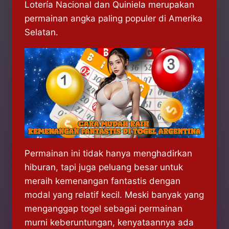
Lotería Nacional dan Quiniela merupakan
permainan angka paling populer di Amerika
Selatan.
Permainan ini tidak hanya menghadirkan
hiburan, tapi juga peluang besar untuk
meraih kemenangan fantastis dengan
modal yang relatif kecil. Meski banyak yang
menganggap togel sebagai permainan
murni keberuntungan, kenyataannya ada