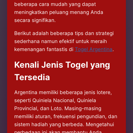
beberapa cara mudah yang dapat
meningkatkan peluang menang Anda
secara signifikan.
Berikut adalah beberapa tips dan strategi
sederhana namun efektif untuk meraih
kemenangan fantastis di
Togel Argentina
.
Kenali Jenis Togel yang
Tersedia
Argentina memiliki beberapa jenis lotere,
seperti Quiniela Nacional, Quiniela
Provincial, dan Loto. Masing-masing
memiliki aturan, frekuensi pengundian, dan
sistem hadiah yang berbeda. Mengetahui
perbedaan ini akan membantu Anda