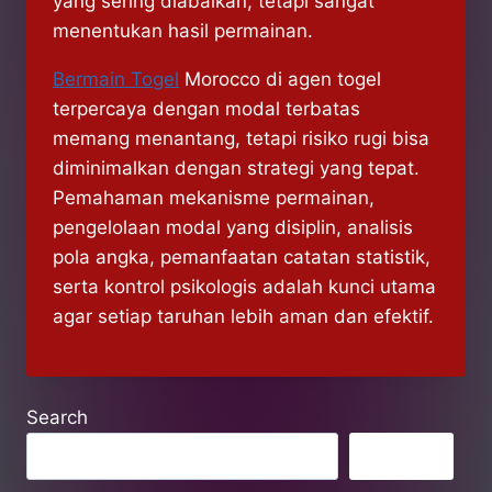
yang sering diabaikan, tetapi sangat
menentukan hasil permainan.
Bermain Togel
Morocco di agen togel
terpercaya dengan modal terbatas
memang menantang, tetapi risiko rugi bisa
diminimalkan dengan strategi yang tepat.
Pemahaman mekanisme permainan,
pengelolaan modal yang disiplin, analisis
pola angka, pemanfaatan catatan statistik,
serta kontrol psikologis adalah kunci utama
agar setiap taruhan lebih aman dan efektif.
Search
Search