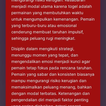
mengurangi risiko kerugian. Kesabaran
menjadi modal utama karena togel adalah
permainan yang membutuhkan waktu
untuk mengumpulkan kemenangan. Pemain
yang terburu-buru atau emosional
cenderung membuat taruhan impulsif,
sehingga peluang rugi meningkat.
Disiplin dalam mengikuti strategi,
menunggu momen yang tepat, dan
mengendalikan emosi menjadi kunci agar
pemain tetap fokus pada rencana taruhan.
Pemain yang sabar dan konsisten biasanya
mampu mengurangi risiko kerugian dan
memaksimalkan peluang menang, bahkan
dengan modal terbatas. Ketenangan dan
pengendalian diri menjadi faktor penting