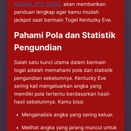
ANGKA JITU TOGEL
akan memberikan
panduan lengkap agar kamu mudah
jackpot saat bermain Togel Kentucky Eve.
Pahami Pola dan Statistik
Pengundian
Salah satu kunci utama dalam bermain
togel adalah memahami pola dan statistik
pengundian sebelumnya. Kentucky Eve
sering kali mengeluarkan angka yang
memiliki pola tertentu berdasarkan hasil-
hasil sebelumnya. Kamu bisa:
Menganalisis angka yang sering keluar.
Melihat angka yang jarang muncul untuk