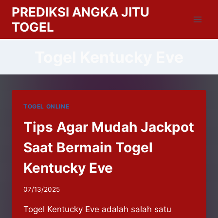
Skip
PREDIKSI ANGKA JITU
to
TOGEL
content
Togel Kentucky Eve
TOGEL ONLINE
Tips Agar Mudah Jackpot
Saat Bermain Togel
Kentucky Eve
07/13/2025
Togel Kentucky Eve adalah salah satu