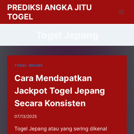
Skip
PREDIKSI ANGKA JITU
to
TOGEL
content
Togel Jepang
TOGEL ONLINE
Cara Mendapatkan
Jackpot Togel Jepang
Secara Konsisten
07/13/2025
Togel Jepang atau yang sering dikenal