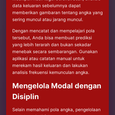
data keluaran sebelumnya dapat
memberikan gambaran tentang angka yang
sering muncul atau jarang muncul.
Dengan mencatat dan mempelajari pola
tersebut, Anda bisa membuat prediksi
yang lebih terarah dan bukan sekadar
menebak secara sembarangan. Gunakan
aplikasi atau catatan manual untuk
merekam hasil keluaran dan lakukan
analisis frekuensi kemunculan angka.
Mengelola Modal dengan
Disiplin
Selain memahami pola angka, pengelolaan