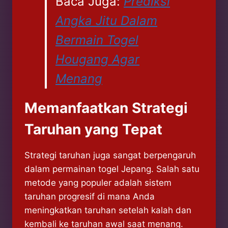
Baca Juga:
Prediksi
Angka Jitu Dalam
Bermain Togel
Hougang Agar
Menang
Memanfaatkan Strategi
Taruhan yang Tepat
Strategi taruhan juga sangat berpengaruh
dalam permainan togel Jepang. Salah satu
metode yang populer adalah sistem
taruhan progresif di mana Anda
meningkatkan taruhan setelah kalah dan
kembali ke taruhan awal saat menang.