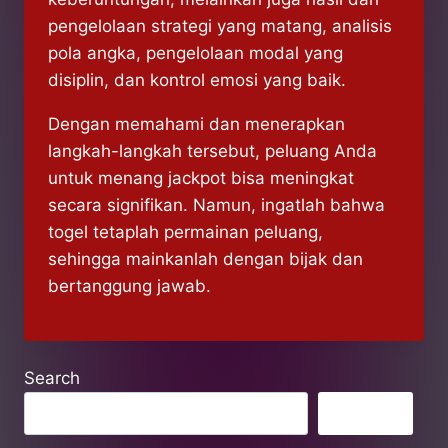
pengelolaan strategi yang matang, analisis
pola angka, pengelolaan modal yang
disiplin, dan kontrol emosi yang baik.
Dengan memahami dan menerapkan
langkah-langkah tersebut, peluang Anda
untuk menang jackpot bisa meningkat
secara signifikan. Namun, ingatlah bahwa
togel tetaplah permainan peluang,
sehingga mainkanlah dengan bijak dan
bertanggung jawab.
Search
Search