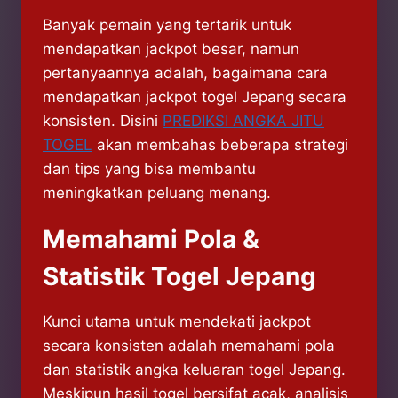
Banyak pemain yang tertarik untuk
mendapatkan jackpot besar, namun
pertanyaannya adalah, bagaimana cara
mendapatkan jackpot togel Jepang secara
konsisten. Disini
PREDIKSI ANGKA JITU
TOGEL
akan membahas beberapa strategi
dan tips yang bisa membantu
meningkatkan peluang menang.
Memahami Pola &
Statistik Togel Jepang
Kunci utama untuk mendekati jackpot
secara konsisten adalah memahami pola
dan statistik angka keluaran togel Jepang.
Meskipun hasil togel bersifat acak, analisis