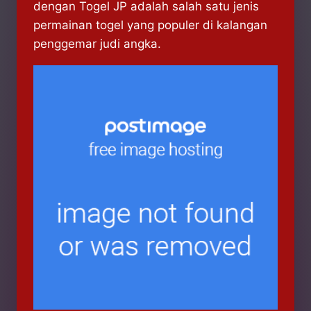
dengan Togel JP adalah salah satu jenis
permainan togel yang populer di kalangan
penggemar judi angka.