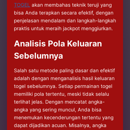
TOGEL
akan membahas teknik teruji yang
bisa Anda terapkan secara efektif, dengan
penjelasan mendalam dan langkah-langkah
praktis untuk meraih jackpot menggiurkan.
Analisis Pola Keluaran
Sebelumnya
Salah satu metode paling dasar dan efektif
adalah dengan menganalisis hasil keluaran
togel sebelumnya. Setiap permainan togel
memiliki pola tertentu, meski tidak selalu
terlihat jelas. Dengan mencatat angka-
angka yang sering muncul, Anda bisa
menemukan kecenderungan tertentu yang
dapat dijadikan acuan. Misalnya, angka