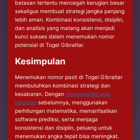
batasan tertentu mencegah kerugian besar
sekaligus membuat strategi jangka panjang
lebih aman. Kombinasi konsistensi, disiplin,
dan analisis yang matang akan menjadi
kunci sukses dalam menemukan nomor
potensial di Togel Gibraltar.
Kesimpulan
Menemukan nomor pasti di Togel Gibraltar
membutuhkan kombinasi strategi dan
kesabaran. Dengan
menganalisis pola
keluaran
sebelumnya, menggunakan
perhitungan matematika, memanfaatkan
software prediksi, serta menjaga
konsistensi dan disiplin, peluang untuk
menemukan angka tepat bisa meningkat.