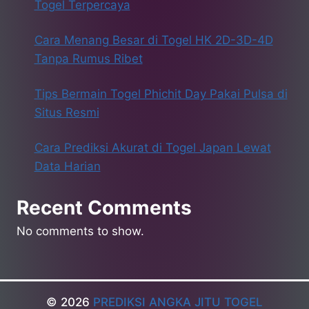
Togel Terpercaya
Cara Menang Besar di Togel HK 2D-3D-4D
Tanpa Rumus Ribet
Tips Bermain Togel Phichit Day Pakai Pulsa di
Situs Resmi
Cara Prediksi Akurat di Togel Japan Lewat
Data Harian
Recent Comments
No comments to show.
© 2026
PREDIKSI ANGKA JITU TOGEL