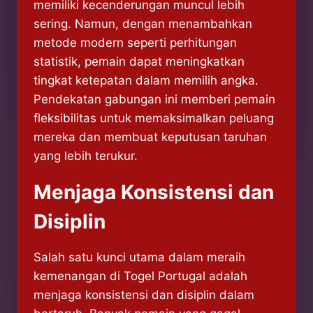
memiliki kecenderungan muncul lebih
sering. Namun, dengan menambahkan
metode modern seperti perhitungan
statistik, pemain dapat meningkatkan
tingkat ketepatan dalam memilih angka.
Pendekatan gabungan ini memberi pemain
fleksibilitas untuk memaksimalkan peluang
mereka dan membuat keputusan taruhan
yang lebih terukur.
Menjaga Konsistensi dan
Disiplin
Salah satu kunci utama dalam meraih
kemenangan di Togel Portugal adalah
menjaga konsistensi dan disiplin dalam