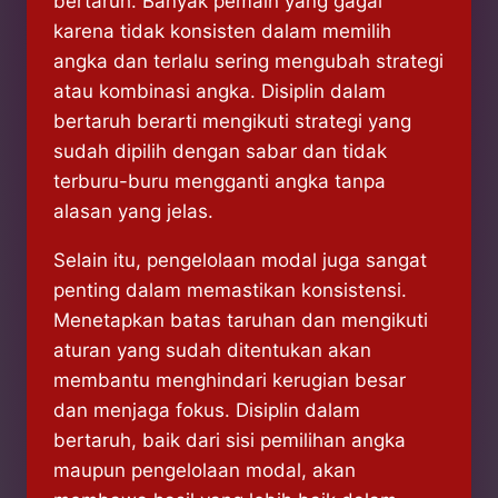
bertaruh. Banyak pemain yang gagal
karena tidak konsisten dalam memilih
angka dan terlalu sering mengubah strategi
atau kombinasi angka. Disiplin dalam
bertaruh berarti mengikuti strategi yang
sudah dipilih dengan sabar dan tidak
terburu-buru mengganti angka tanpa
alasan yang jelas.
Selain itu, pengelolaan modal juga sangat
penting dalam memastikan konsistensi.
Menetapkan batas taruhan dan mengikuti
aturan yang sudah ditentukan akan
membantu menghindari kerugian besar
dan menjaga fokus. Disiplin dalam
bertaruh, baik dari sisi pemilihan angka
maupun pengelolaan modal, akan