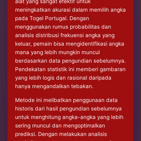
alat yang sangat efektif untuk
meningkatkan akurasi dalam memilih angka
pada Togel Portugal. Dengan
menggunakan rumus probabilitas dan
analisis distribusi frekuensi angka yang
keluar, pemain bisa mengidentifikasi angka
mana yang lebih mungkin muncul
berdasarkan data pengundian sebelumnya.
Pendekatan statistik ini memberi gambaran
yang lebih logis dan rasional daripada
hanya mengandalkan tebakan.
Metode ini melibatkan penggunaan data
historis dari hasil pengundian sebelumnya
untuk menghitung angka-angka yang lebih
sering muncul dan mengoptimalkan
prediksi. Dengan melakukan analisis