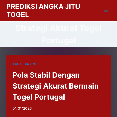
Skip
PREDIKSI ANGKA JITU
to
TOGEL
content
Strategi Akurat Togel
Portugal
TOGEL ONLINE
Pola Stabil Dengan
Strategi Akurat Bermain
Togel Portugal
01/31/2026