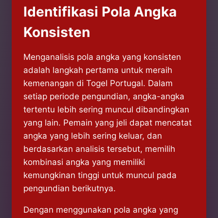
Identifikasi Pola Angka
Konsisten
Menganalisis pola angka yang konsisten
adalah langkah pertama untuk meraih
kemenangan di Togel Portugal. Dalam
setiap periode pengundian, angka-angka
tertentu lebih sering muncul dibandingkan
yang lain. Pemain yang jeli dapat mencatat
angka yang lebih sering keluar, dan
berdasarkan analisis tersebut, memilih
kombinasi angka yang memiliki
kemungkinan tinggi untuk muncul pada
pengundian berikutnya.
Dengan menggunakan pola angka yang