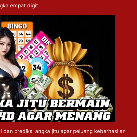
ka empat digit.
 dan prediksi angka jitu agar peluang keberhasilan