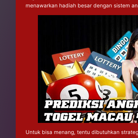
menawarkan hadiah besar dengan sistem ang
Untuk bisa menang, tentu dibutuhkan strategi