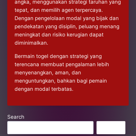
angka, menggunakan strategi taruhan yang
tepat, dan memilih agen terpercaya.
Dengan pengelolaan modal yang bijak dan
pendekatan yang disiplin, peluang menang
meningkat dan risiko kerugian dapat
diminimalkan.
Bermain togel dengan strategi yang
terencana membuat pengalaman lebih
menyenangkan, aman, dan
menguntungkan, bahkan bagi pemain
dengan modal terbatas.
Search
Search