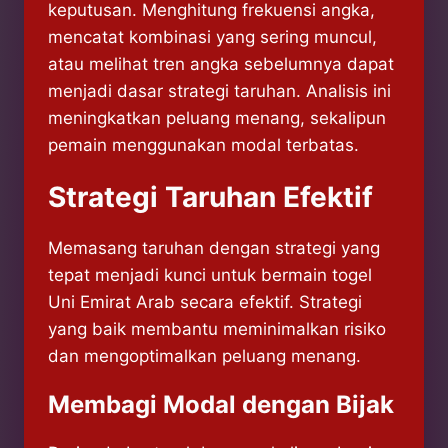
keputusan. Menghitung frekuensi angka,
mencatat kombinasi yang sering muncul,
atau melihat tren angka sebelumnya dapat
menjadi dasar strategi taruhan. Analisis ini
meningkatkan peluang menang, sekalipun
pemain menggunakan modal terbatas.
Strategi Taruhan Efektif
Memasang taruhan dengan strategi yang
tepat menjadi kunci untuk bermain togel
Uni Emirat Arab secara efektif. Strategi
yang baik membantu meminimalkan risiko
dan mengoptimalkan peluang menang.
Membagi Modal dengan Bijak