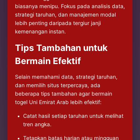
biasanya menipu. Fokus pada analisis data,
strategi taruhan, dan manajemen modal
lebih penting daripada tergiur janji
kemenangan instan.
Tips Tambahan untuk
Bermain Efektif
Selain memahami data, strategi taruhan,
dan memilih situs terpercaya, ada
beberapa tips tambahan agar bermain
togel Uni Emirat Arab lebih efektif:
Catat hasil setiap taruhan untuk melihat
tren angka.
Tetapkan batas harian atau mingguan