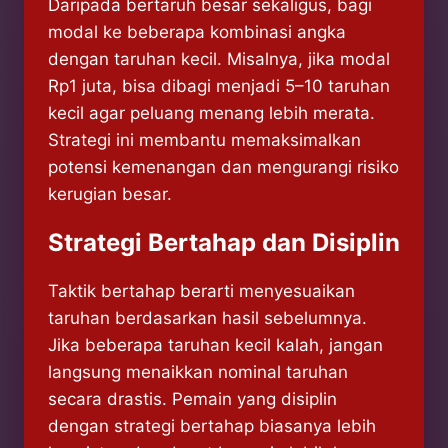
Daripada bertaruh besar sekaligus, bagi
modal ke beberapa kombinasi angka
dengan taruhan kecil. Misalnya, jika modal
Rp1 juta, bisa dibagi menjadi 5–10 taruhan
kecil agar peluang menang lebih merata.
Strategi ini membantu memaksimalkan
potensi kemenangan dan mengurangi risiko
kerugian besar.
Strategi Bertahap dan Disiplin
Taktik bertahap berarti menyesuaikan
taruhan berdasarkan hasil sebelumnya.
Jika beberapa taruhan kecil kalah, jangan
langsung menaikkan nominal taruhan
secara drastis. Pemain yang disiplin
dengan strategi bertahap biasanya lebih