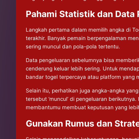
Pahami Statistik dan Data
Langkah pertama dalam memilih angka di To
terakhir. Banyak pemain berpengalaman meng
sering muncul dan pola-pola tertentu.
Data pengeluaran sebelumnya bisa member
cenderung keluar lebih sering. Untuk mendapa
bandar togel terpercaya atau platform yang 
Selain itu, perhatikan juga angka-angka yan
tersebut ‘muncul’ di pengeluaran berikutnya. 
membantumu membuat keputusan yang lebih 
Gunakan Rumus dan Strat