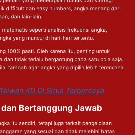
k pemain yang menerapkan rumus dan strategi
nik difficult dan easy numbers, angka menang dari
n, dan lain-lain.
tematis seperti analisis frekuensi angka,
ngka yang muncul di hari-hari tertentu.
 100% pasti. Oleh karena itu, penting untuk
 dan tidak terlalu bergantung pada satu pola saja.
lai tambah agar angka yang dipilih lebih terencana
 Taiwan 4D Di Situs Terpercaya
k dan Bertanggung Jawab
ka itu sendiri, tetapi juga terkait pengelolaan
anggaran yang sesuai dan tidak melebihi batas