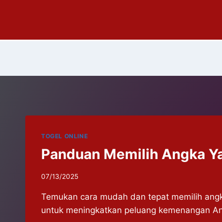
Skip
to
content
TOGEL ONLINE
Panduan Memilih Angka Yan
07/13/2025
Temukan cara mudah dan tepat memilih angka
untuk meningkatkan peluang kemenangan A