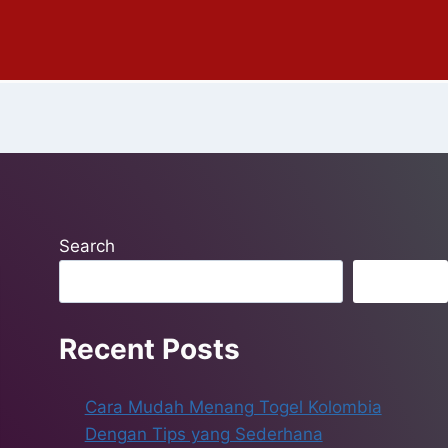
Search
Search
Recent Posts
Cara Mudah Menang Togel Kolombia
Dengan Tips yang Sederhana