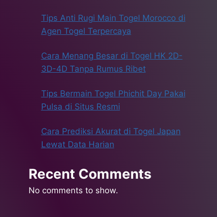
Tips Anti Rugi Main Togel Morocco di
Agen Togel Terpercaya
Cara Menang Besar di Togel HK 2D-
3D-4D Tanpa Rumus Ribet
Tips Bermain Togel Phichit Day Pakai
Pulsa di Situs Resmi
Cara Prediksi Akurat di Togel Japan
Lewat Data Harian
Recent Comments
No comments to show.