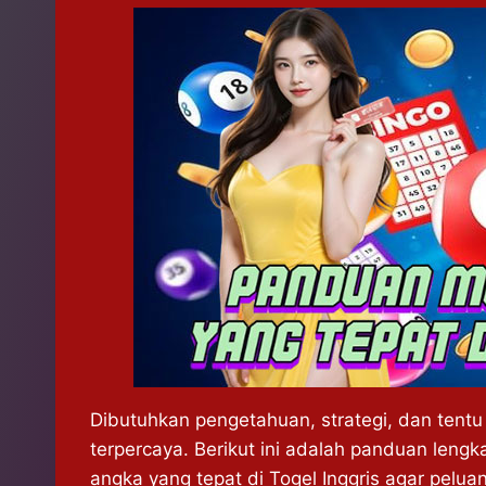
Dibutuhkan pengetahuan, strategi, dan tentu
terpercaya. Berikut ini adalah panduan leng
angka yang tepat di Togel Inggris agar pel