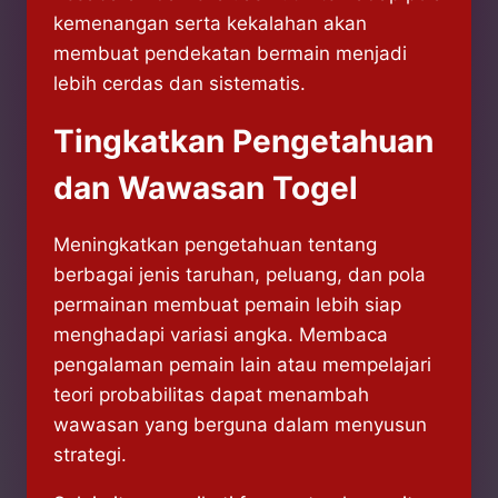
kemenangan serta kekalahan akan
membuat pendekatan bermain menjadi
lebih cerdas dan sistematis.
Tingkatkan Pengetahuan
dan Wawasan Togel
Meningkatkan pengetahuan tentang
berbagai jenis taruhan, peluang, dan pola
permainan membuat pemain lebih siap
menghadapi variasi angka. Membaca
pengalaman pemain lain atau mempelajari
teori probabilitas dapat menambah
wawasan yang berguna dalam menyusun
strategi.