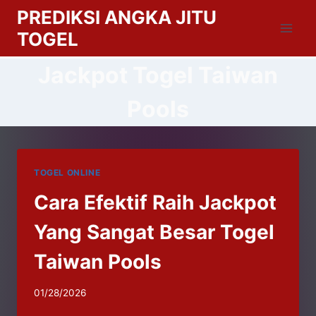
Skip
PREDIKSI ANGKA JITU
to
TOGEL
content
Jackpot Togel Taiwan
Pools
TOGEL ONLINE
Cara Efektif Raih Jackpot
Yang Sangat Besar Togel
Taiwan Pools
01/28/2026