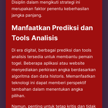
Disiplin dalam mengikuti strategi ini
merupakan faktor penentu keberhasilan
jangka panjang.
Manfaatkan Prediksi dan
Tools Analisis
Di era digital, berbagai prediksi dan tools
analisis tersedia untuk membantu pemain
togel. Beberapa aplikasi atau website
menyediakan perkiraan angka berdasarkan
algoritma dan data historis. Memanfaatkan
teknologi ini dapat memberi perspektif
tambahan dalam menentukan angka
pilihan.
Namun, penting untuk tetap kritis dan tidak