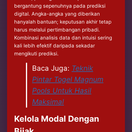
bergantung sepenuhnya pada prediksi
digital. Angka-angka yang diberikan
hanyalah bantuan; keputusan akhir tetap
harus melalui pertimbangan pribadi.
Kombinasi analisis data dan intuisi sering
kali lebih efektif daripada sekadar
mengikuti prediksi.
Baca Juga:
Teknik
Pintar Togel Magnum
Pools Untuk Hasil
Maksimal
Kelola Modal Dengan
Bijak