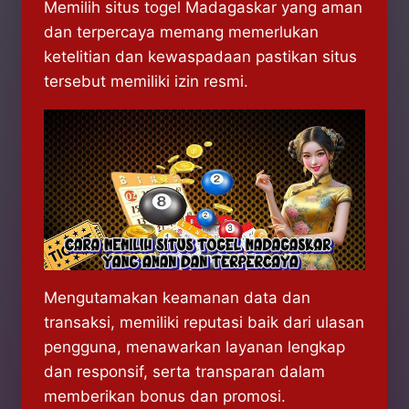
Memilih situs togel Madagaskar yang aman
dan terpercaya memang memerlukan
ketelitian dan kewaspadaan pastikan situs
tersebut memiliki izin resmi.
Mengutamakan keamanan data dan
transaksi, memiliki reputasi baik dari ulasan
pengguna, menawarkan layanan lengkap
dan responsif, serta transparan dalam
memberikan bonus dan promosi.