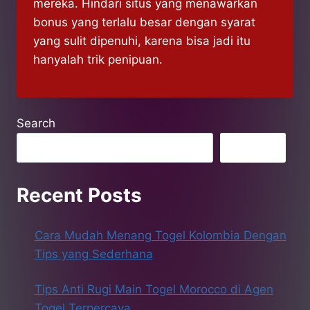
mereka. Hindari situs yang menawarkan
bonus yang terlalu besar dengan syarat
yang sulit dipenuhi, karena bisa jadi itu
hanyalah trik penipuan.
Search
Search
Recent Posts
Cara Mudah Menang Togel Kolombia Dengan
Tips yang Sederhana
Tips Anti Rugi Main Togel Morocco di Agen
Togel Terpercaya