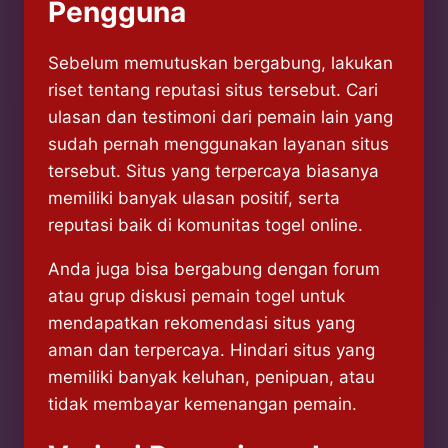
Pengguna
Sebelum memutuskan bergabung, lakukan
riset tentang reputasi situs tersebut. Cari
ulasan dan testimoni dari pemain lain yang
sudah pernah menggunakan layanan situs
tersebut. Situs yang terpercaya biasanya
memiliki banyak ulasan positif, serta
reputasi baik di komunitas togel online.
Anda juga bisa bergabung dengan forum
atau grup diskusi pemain togel untuk
mendapatkan rekomendasi situs yang
aman dan terpercaya. Hindari situs yang
memiliki banyak keluhan, penipuan, atau
tidak membayar kemenangan pemain.