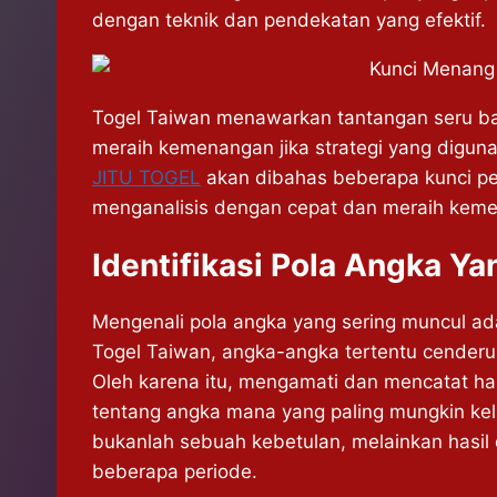
dengan teknik dan pendekatan yang efektif.
Togel Taiwan menawarkan tantangan seru ba
meraih kemenangan jika strategi yang digunak
JITU TOGEL
akan dibahas beberapa kunci p
menganalisis dengan cepat dan meraih kem
Identifikasi Pola Angka Y
Mengenali pola angka yang sering muncul ad
Togel Taiwan, angka-angka tertentu cenderu
Oleh karena itu, mengamati dan mencatat h
tentang angka mana yang paling mungkin kelu
bukanlah sebuah kebetulan, melainkan hasil 
beberapa periode.