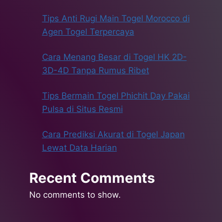
Tips Anti Rugi Main Togel Morocco di
Agen Togel Terpercaya
Cara Menang Besar di Togel HK 2D-
3D-4D Tanpa Rumus Ribet
Tips Bermain Togel Phichit Day Pakai
Pulsa di Situs Resmi
Cara Prediksi Akurat di Togel Japan
Lewat Data Harian
Recent Comments
No comments to show.