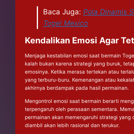
Baca Juga:
Pola Dinamis S
Togel Mexico
Kendalikan Emosi Agar Te
Menjaga kestabilan emosi saat bermain Toge
kalah bukan karena strategi yang buruk, tet
emosinya. Ketika merasa tertekan atau terla
yang terburu-buru. Kemenangan atau kekal
akhirnya berdampak pada hasil permainan.
Mengontrol emosi saat bermain berarti meng
terpengaruh oleh perasaan sementara. Mema
permainan akan memengaruhi strategi yang d
diambil akan lebih rasional dan terukur.