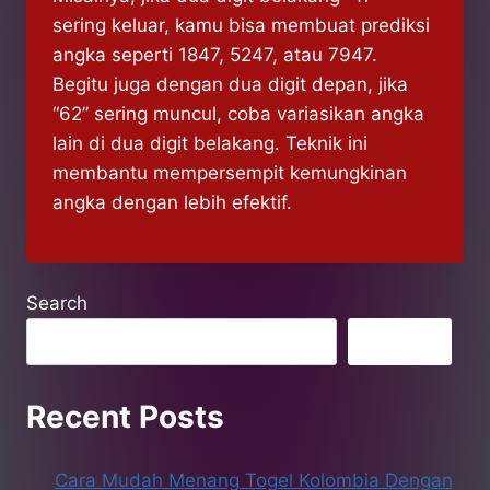
sering keluar, kamu bisa membuat prediksi
angka seperti 1847, 5247, atau 7947.
Begitu juga dengan dua digit depan, jika
“62” sering muncul, coba variasikan angka
lain di dua digit belakang. Teknik ini
membantu mempersempit kemungkinan
angka dengan lebih efektif.
Search
Search
Recent Posts
Cara Mudah Menang Togel Kolombia Dengan