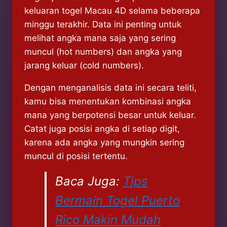
keluaran togel Macau 4D selama beberapa
minggu terakhir. Data ini penting untuk
melihat angka mana saja yang sering
muncul (hot numbers) dan angka yang
jarang keluar (cold numbers).
Dengan menganalisis data ini secara teliti,
kamu bisa menentukan kombinasi angka
mana yang berpotensi besar untuk keluar.
Catat juga posisi angka di setiap digit,
karena ada angka yang mungkin sering
muncul di posisi tertentu.
Baca Juga:
Tips
Bermain Togel Puerto
Rico Makin Mudah