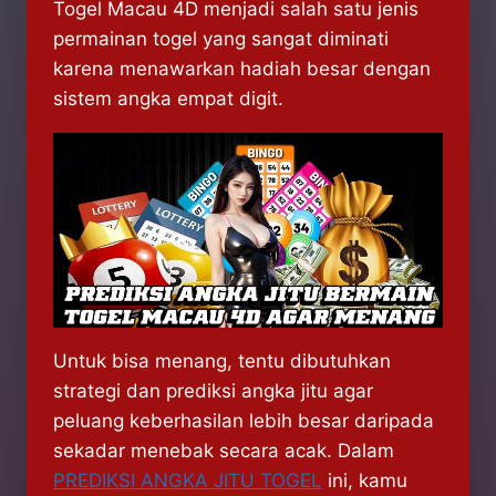
Togel Macau 4D menjadi salah satu jenis
permainan togel yang sangat diminati
karena menawarkan hadiah besar dengan
sistem angka empat digit.
Untuk bisa menang, tentu dibutuhkan
strategi dan prediksi angka jitu agar
peluang keberhasilan lebih besar daripada
sekadar menebak secara acak. Dalam
PREDIKSI ANGKA JITU TOGEL
ini, kamu