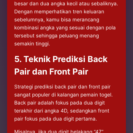
besar dan dua angka kecil atau sebaliknya.
Dengan memperhatikan tren keluaran
sebelumnya, kamu bisa merancang
kombinasi angka yang sesuai dengan pola
tersebut sehingga peluang menang
semakin tinggi.
5. Teknik Prediksi Back
Pair dan Front Pair
Strategi prediksi back pair dan front pair
sangat populer di kalangan pemain togel.
Back pair adalah fokus pada dua digit
terakhir dari angka 4D, sedangkan front
pair fokus pada dua digit pertama.
Misalnya, jika dua digit belakang “47”